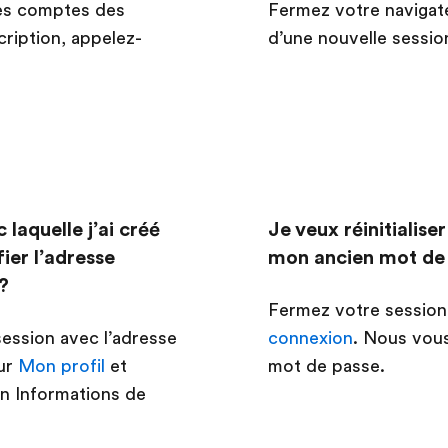
les comptes des
Fermez votre navigate
cription, appelez-
d’une nouvelle sessio
c laquelle j’ai créé
Je veux réinitialise
er l’adresse
mon ancien mot de 
?
Fermez votre session,
session avec l’adresse
connexion
. Nous vous
sur
Mon profil
et
mot de passe.
on Informations de