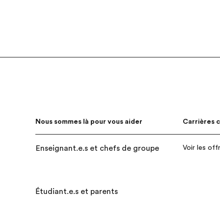
Footer
Nous sommes là pour vous aider
Carrières 
Voir les off
Enseignant.e.s et chefs de groupe
1 800 387-7708
Étudiant.e.s et parents
1 800 263-2806