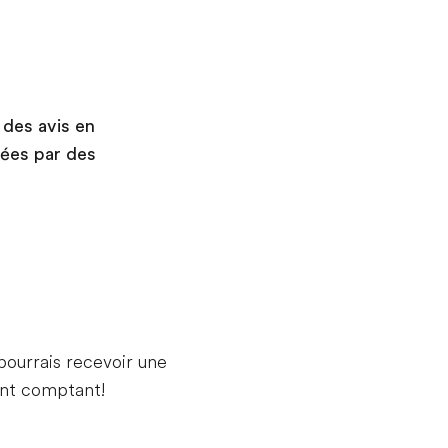
Savourez une escalope viennoise au souper
Jour 7
:
Vienne
Faites une visite guidée de Vienne
Avec votre guide local expert, vous verrez :
 des avis en
Ringstrasse
gées par des
L’édifice du Parlement
Neues Rathaus
Palais de la Hofburg
Visitez le château de Schönbrunn
Profitez du temps libre à Vienne
Ajouter cette excursion approfondie:
pourrais recevoir une
nt comptant!
Valse viennoise