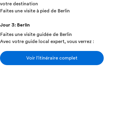
votre destination
Faites une visite à pied de Berlin
Jour 3
:
Berlin
Faites une visite guidée de Berlin
Avec votre guide local expert, vous verrez :
Porte de Brandebourg
Kurfürstendamm
Voir l'itinéraire complet
Vestiges du mur de Berlin
Visitez le Checkpoint Charlie
Visitez le musée de la Topographie de la
terreur
Participez à une discussion sur le thème de la
Guerre Froide
Jour 4
:
Berlin | Terezin | Prague
Voyage à Prague via Terezin