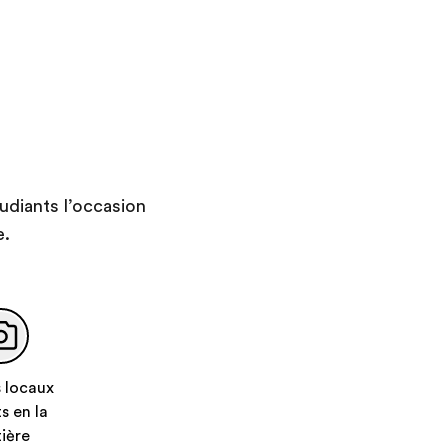
Savourez l'élégance et la
majesté de la valse
autrichienne traditionnelle,
la plus ancienne forme de
danse de salon. Prenez un
cours optionnel de
deux heures et demi durant
lequel vous vous
udiants l’occasion
familiariserez avec la
relation compliquée qui unit
e.
depuis longtemps la ville à la
danse tout en apprenant à
virevolter et à compter vos
pas avec un virtuose de la
valse.
 locaux
s en la
Assister à un concert en soirée à Vienne
ière