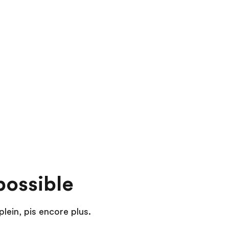
Jour 8
:
Vienne | Bratislava | Budapest
Visite à pied de Bratislava
Visitez le parc de Memento
Jour 9
:
Budapest
Faites une visite guidée de Budapest
Avec votre guide local expert, vous verrez :
Place des héros
Colline du château
Colline de Gellért
Visitez l’Église Matthias
Profitez de temps libre pour explorer Budapest
possible
Ajouter cette excursion approfondie:
plein, pis encore plus.