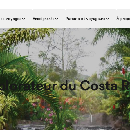
 les voyages
Enseignants
Parents et voyageurs
À prop
plorateur du Costa R