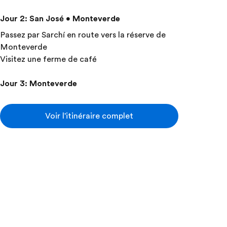
Jour 2
:
San José • Monteverde
Passez par Sarchí en route vers la réserve de
Monteverde
Visitez une ferme de café
Jour 3
:
Monteverde
Voir l'itinéraire complet
Ajouter cette excursion approfondie:
Au sommet de la canopée
Une descente en tyrolienne
vous permettra de découvrir
l’un des écosystèmes les plus
fascinants au monde d’une
façon tout à fait unique :