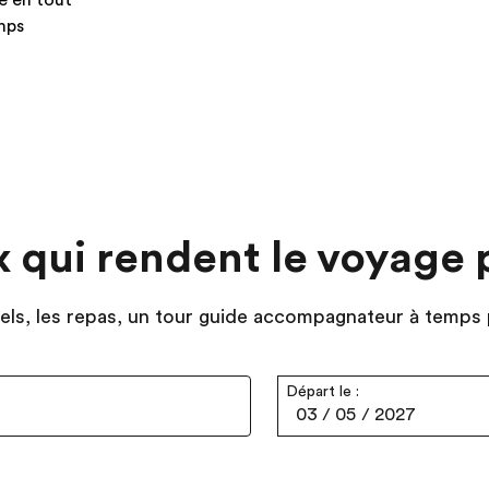
e en tout
mps
x qui rendent le voyage 
ôtels, les repas, un tour guide accompagnateur à temps 
Départ le :
03
/
05
/
2027