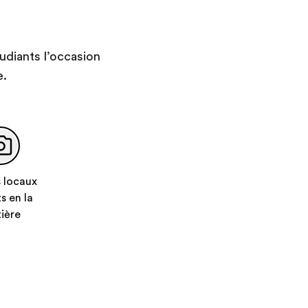
Passez la soirée à découvrir
les riches traditions
culturelles de la région lors
d’un souper traditionnel au
udiants l’occasion
Costa Rica. La musique
e.
Marimba, les divertissements
d’une troupe de danse locale
et les vues spectaculaires de
la ville depuis le restaurant
en feront une soirée
inoubliable.
 locaux
s en la
ière
Jour 8
:
Retour au Canada