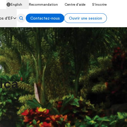
English
Recommandation
Centre d’aide
S’inscrire
os d’EF
Contactez-nous
Ouvrir une session
ica