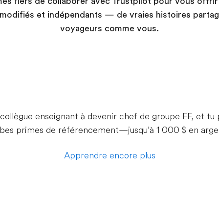
 fiers de collaborer avec Trustpilot pour vous offrir
 modifiés et indépendants — de vraies histoires parta
voyageurs comme vous.
 collègue enseignant à devenir chef de groupe EF, et tu 
rbes primes de référencement—jusqu’à 1 000 $ en arge
Apprendre encore plus